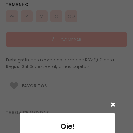
TAMANHO
PP
P
M
G
GG
COMPRAR
Frete grátis
para compras acima de R$149,00 para
Região Sul, Sudeste e algumas capitais
FAVORITOS
TABELA DE MEDIDAS
Oie!