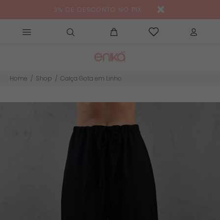
3% DE DESCONTO NO PIX
Home
Shop
Calça Gota em Linho