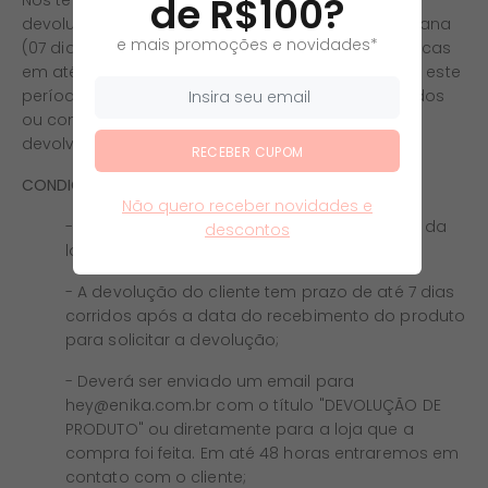
de R$100?
Nós temos uma política de troca fácil, aceitamos
devolução por qualquer motivo em até uma semana
e mais promoções e novidades*
(07 dias) após o recebimento do seu pedido e trocas
em até um mês (30 dias). Solicitações feitas após este
período não serão aceitas. Produtos personalizados
ou com ajustes não poderão ser trocados ou
devolvidos.
RECEBER CUPOM
CONDIÇÕES GERAIS PARA DEVOLUÇÃO
Não quero receber novidades e
- O custo de frete da devolução é por conta da
descontos
loja;
- A devolução do cliente tem prazo de até 7 dias
corridos após a data do recebimento do produto
para solicitar a devolução;
- Deverá ser enviado um email para
hey@enika.com.br com o título "DEVOLUÇÃO DE
PRODUTO" ou diretamente para a loja que a
compra foi feita. Em até 48 horas entraremos em
contato com o cliente;